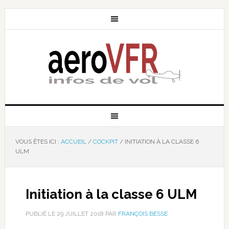
VOUS ÊTES ICI :
ACCUEIL
/
COCKPIT
/
INITIATION À LA CLASSE 6
ULM
Initiation à la classe 6 ULM
PUBLIÉ LE
29 JUILLET 2018
PAR
FRANÇOIS BESSE