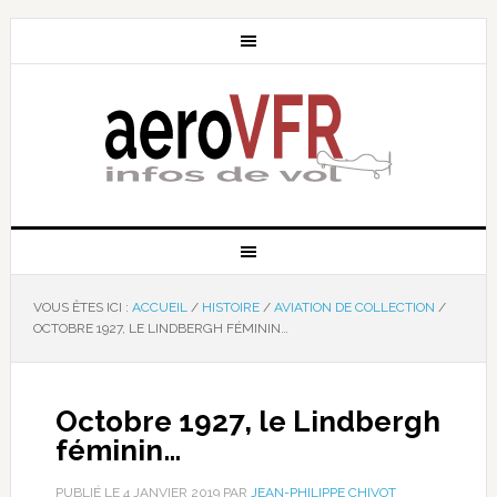
VOUS ÊTES ICI :
ACCUEIL
/
HISTOIRE
/
AVIATION DE COLLECTION
/
OCTOBRE 1927, LE LINDBERGH FÉMININ…
Octobre 1927, le Lindbergh
féminin…
PUBLIÉ LE
4 JANVIER 2019
PAR
JEAN-PHILIPPE CHIVOT