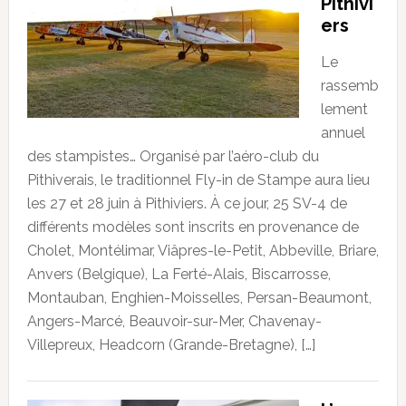
Pithivi
ers
Le
rassemb
lement
annuel
des stampistes… Organisé par l’aéro-club du
Pithiverais, le traditionnel Fly-in de Stampe aura lieu
les 27 et 28 juin à Pithiviers. À ce jour, 25 SV-4 de
différents modèles sont inscrits en provenance de
Cholet, Montélimar, Viâpres-le-Petit, Abbeville, Briare,
Anvers (Belgique), La Ferté-Alais, Biscarrosse,
Montauban, Enghien-Moisselles, Persan-Beaumont,
Angers-Marcé, Beauvoir-sur-Mer, Chavenay-
Villepreux, Headcorn (Grande-Bretagne), […]