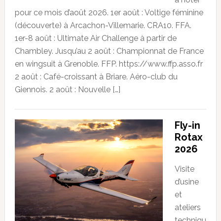
pour ce mois d’août 2026. 1er août : Voltige féminine
(découverte) à Arcachon-Villemarie. CRA10. FFA.
1er-8 août : Ultimate Air Challenge à partir de
Chambley. Jusqu’au 2 août : Championnat de France
en wingsuit à Grenoble. FFP. https://www.ffp.asso.fr
2 août : Café-croissant à Briare. Aéro-club du
Giennois. 2 août : Nouvelle […]
Fly-in
Rotax
2026
Visite
d’usine
et
ateliers
techniqu