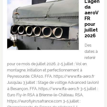
L’agen
da
aeroV
FR
pour
juillet
2026
Des
dates à
retenir
pour ce mois de juillet 2026. 2-5 juillet : Vol en
montagne, initiation et perfectionnement à
Peyresourde. CRA10. FFA. https://www.ffa-aero.fr
Jusqu’au 3 juillet : Stage de voltige Advanced (avion)
à Besançon. FFA. https://www.ffa-aero.fr 3-5 juillet :
Euro Fly-in RSA à Brienne-le-Château. RSA.
https://euroflyin.rsafrance.com 3-5 juillet :