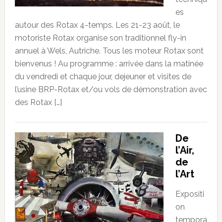
es
autour des Rotax 4-temps. Les 21-23 août, le
motoriste Rotax organise son traditionnel fly-in
annuel à Wels, Autriche. Tous les moteur Rotax sont
bienvenus ! Au programme : arrivée dans la matinée
du vendredi et chaque jour, dejeuner et visites de
l’usine BRP-Rotax et/ou vols de démonstration avec
des Rotax […]
De
l’Air,
de
l’Art
Expositi
on
tempora