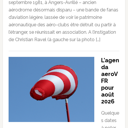
septembre 1981, à Angers-Avrillé – ancien
aérodrome désormais disparu – une bande de fanas
d’aviation légère, lassée de voir le patrimoine
aéronautique des aéro-clubs être détruit ou partir à
l’étranger, se réunissait en association. A l’instigation
de Christian Ravel (à gauche sur la photo […]
L’agen
da
aeroV
FR
pour
août
2026
Quelque
s dates
à noter