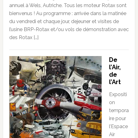
annuel à Wels, Autriche. Tous les moteur Rotax sont
bienvenus ! Au programme : arrivée dans la matinée
du vendredi et chaque jour, dejeuner et visites de
l’usine BRP-Rotax et/ou vols de démonstration avec
des Rotax […]
De
l’Air,
de
l’Art
Expositi
on
tempora
ire pour
l’Espace
Air