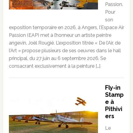
Passion.
Pour
son
exposition temporaire en 2026, à Angers, l’Espace Air
Passion (EAP) met à l’honneur un artiste peintre
angevin, Joël Rougié. L’exposition titrée « De l’Air, de
l’Art » propose plusieurs de ses oeuvres dans le hall
principal, du 27 juin au 6 septembre 2026. Se
consacrant exclusivement à la peinture […]
Fly-in
Stamp
e à
Pithivi
ers
Le