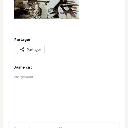
Partager :
Partager
J’aime ça :
chargement…