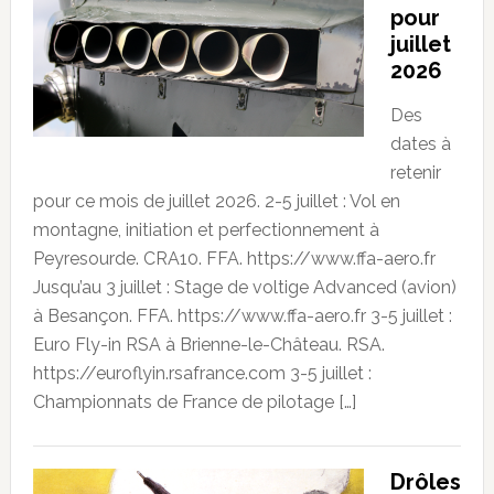
pour
juillet
2026
Des
dates à
retenir
pour ce mois de juillet 2026. 2-5 juillet : Vol en
montagne, initiation et perfectionnement à
Peyresourde. CRA10. FFA. https://www.ffa-aero.fr
Jusqu’au 3 juillet : Stage de voltige Advanced (avion)
à Besançon. FFA. https://www.ffa-aero.fr 3-5 juillet :
Euro Fly-in RSA à Brienne-le-Château. RSA.
https://euroflyin.rsafrance.com 3-5 juillet :
Championnats de France de pilotage […]
Drôles