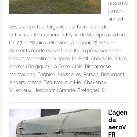
rassemb
lement
annuel
des stampistes… Organisé par l’aéro-club du
Pithiverais, le traditionnel Fly-in de Stampe aura lieu
les 27 et 28 juin à Pithiviers. À ce jour, 25 SV-4 de
différents modèles sont inscrits en provenance de
Cholet, Montélimar, Viâpres-le-Petit, Abbeville, Briare,
Anvers (Belgique), La Ferté-Alais, Biscarrosse,
Montauban, Enghien-Moisselles, Persan-Beaumont,
Angers-Marcé, Beauvoir-sur-Mer, Chavenay-
Villepreux, Headcorn (Grande-Bretagne), […]
L’agen
da
aeroV
FR