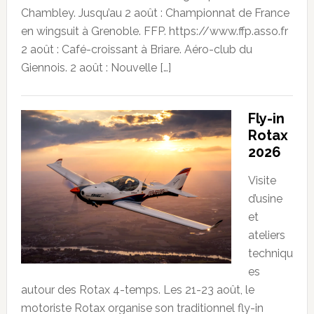
Chambley. Jusqu’au 2 août : Championnat de France
en wingsuit à Grenoble. FFP. https://www.ffp.asso.fr
2 août : Café-croissant à Briare. Aéro-club du
Giennois. 2 août : Nouvelle […]
Fly-in
Rotax
2026
Visite
d’usine
et
ateliers
techniqu
es
autour des Rotax 4-temps. Les 21-23 août, le
motoriste Rotax organise son traditionnel fly-in