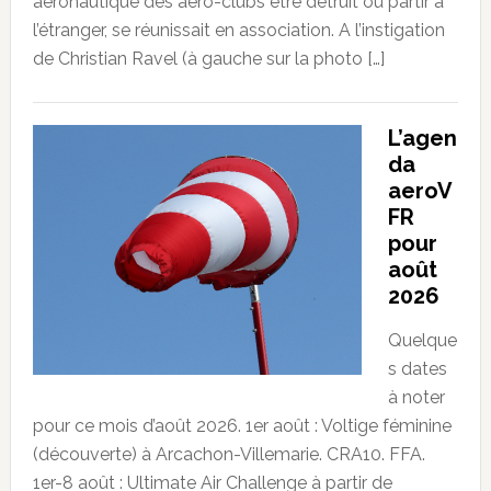
aéronautique des aéro-clubs être détruit ou partir à
l’étranger, se réunissait en association. A l’instigation
de Christian Ravel (à gauche sur la photo […]
L’agen
da
aeroV
FR
pour
août
2026
Quelque
s dates
à noter
pour ce mois d’août 2026. 1er août : Voltige féminine
(découverte) à Arcachon-Villemarie. CRA10. FFA.
1er-8 août : Ultimate Air Challenge à partir de