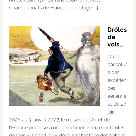
Championnats de France de pilotage […]
Drôles
de
vols…
Ou la
caricatur
e des
expérien
ces
aérienne
s… Du 27
juin
2026 au 3 janvier 2027, le musée de l’Air et de
l’Espace proposera une exposition intitulée « Drôles
de vols ». Il s’agit de « découvrir l’histoire des ballons