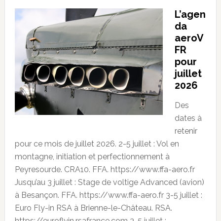
L’agen
da
aeroV
FR
pour
juillet
2026
Des
dates à
retenir
pour ce mois de juillet 2026. 2-5 juillet : Vol en
montagne, initiation et perfectionnement à
Peyresourde. CRA10. FFA. https://www.ffa-aero.fr
Jusqu’au 3 juillet : Stage de voltige Advanced (avion)
à Besançon. FFA. https://www.ffa-aero.fr 3-5 juillet :
Euro Fly-in RSA à Brienne-le-Château. RSA.
https://euroflyin.rsafrance.com 3-5 juillet :