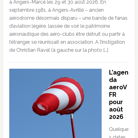
à Angers-Marcé les 29 et 30 août 2026. En
septembre 1981, à Angers-Avrillé – ancien
aérodrome désormais disparu – une bande de fanas
d’aviation légère, lassée de voir le patrimoine
aéronautique des aéro-clubs être détruit ou partir à
l’étranger, se réunissait en association. A l’instigation
de Christian Ravel (à gauche sur la photo […]
L’agen
da
aeroV
FR
pour
août
2026
Quelque
s dates