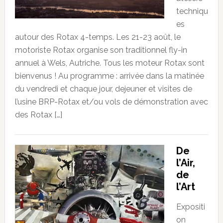
techniqu
es
autour des Rotax 4-temps. Les 21-23 août, le
motoriste Rotax organise son traditionnel fly-in
annuel à Wels, Autriche. Tous les moteur Rotax sont
bienvenus ! Au programme : arrivée dans la matinée
du vendredi et chaque jour, dejeuner et visites de
l’usine BRP-Rotax et/ou vols de démonstration avec
des Rotax […]
De
l’Air,
de
l’Art
Expositi
on