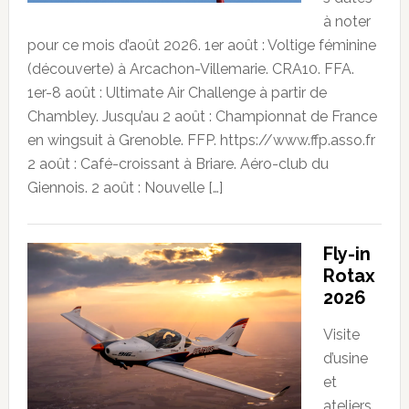
à noter
pour ce mois d’août 2026. 1er août : Voltige féminine
(découverte) à Arcachon-Villemarie. CRA10. FFA.
1er-8 août : Ultimate Air Challenge à partir de
Chambley. Jusqu’au 2 août : Championnat de France
en wingsuit à Grenoble. FFP. https://www.ffp.asso.fr
2 août : Café-croissant à Briare. Aéro-club du
Giennois. 2 août : Nouvelle […]
Fly-in
Rotax
2026
Visite
d’usine
et
ateliers