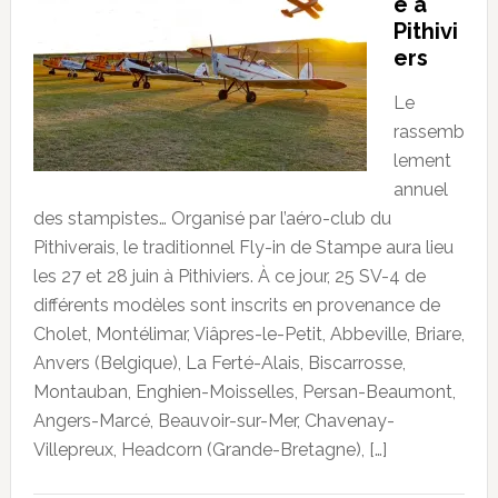
e à
Pithivi
ers
Le
rassemb
lement
annuel
des stampistes… Organisé par l’aéro-club du
Pithiverais, le traditionnel Fly-in de Stampe aura lieu
les 27 et 28 juin à Pithiviers. À ce jour, 25 SV-4 de
différents modèles sont inscrits en provenance de
Cholet, Montélimar, Viâpres-le-Petit, Abbeville, Briare,
Anvers (Belgique), La Ferté-Alais, Biscarrosse,
Montauban, Enghien-Moisselles, Persan-Beaumont,
Angers-Marcé, Beauvoir-sur-Mer, Chavenay-
Villepreux, Headcorn (Grande-Bretagne), […]