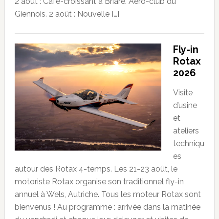
2 août : Café-croissant à Briare. Aéro-club du
Giennois. 2 août : Nouvelle […]
Fly-in
Rotax
2026
Visite
d’usine
et
ateliers
techniqu
es
autour des Rotax 4-temps. Les 21-23 août, le
motoriste Rotax organise son traditionnel fly-in
annuel à Wels, Autriche. Tous les moteur Rotax sont
bienvenus ! Au programme : arrivée dans la matinée