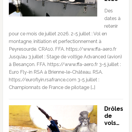
Des
dates à
retenir
pour ce mois de juillet 2026. 2-5 juillet : Vol en
montagne, initiation et perfectionnement à
Peyresourde. CRA10. FFA. https://www.ffa-aero.fr
Jusqu’au 3 juillet : Stage de voltige Advanced (avion)
à Besançon. FFA. https://www.ffa-aero.fr 3-5 juillet :
Euro Fly-in RSA à Brienne-le-Château. RSA.
https://euroflyin.rsafrance.com 3-5 juillet :
Championnats de France de pilotage […]
Drôles
de
vols…