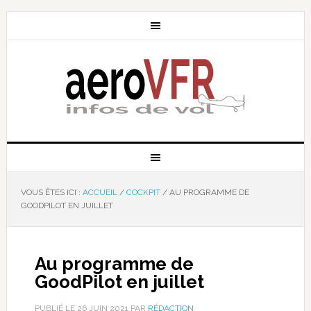
VOUS ÊTES ICI :
ACCUEIL
/
COCKPIT
/
AU PROGRAMME DE
GOODPILOT EN JUILLET
Au programme de
GoodPilot en juillet
PUBLIÉ LE
26 JUIN 2021
PAR
RÉDACTION