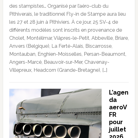
des stampistes… Organisé par l’aéro-club du
Pithiverais, le traditionnel Fly-in de Stampe aura lieu
les 27 et 28 juin à Pithiviers. À ce jour, 25 SV-4 de
différents modèles sont inscrits en provenance de
Cholet, Montélimar, Viâpres-le-Petit, Abbeville, Briare,
Anvers (Belgique), La Ferté-Alais, Biscarrosse,
Montauban, Enghien-Moisselles, Persan-Beaumont,
Angers-Marcé, Beauvoir-sur-Mer, Chavenay-
Villepreux, Headcorn (Grande-Bretagne), […]
L’agen
da
aeroV
FR
pour
juillet
2026