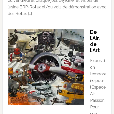
du vendredi et chaque jour, dejeuner et visites de
l’usine BRP-Rotax et/ou vols de démonstration avec
des Rotax […]
De
l’Air,
de
l’Art
Expositi
on
tempora
ire pour
l’Espace
Air
Passion.
Pour
son