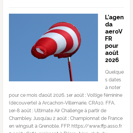
L’agen
da
aeroV
FR
pour
août
2026
Quelque
s dates
à noter
pour ce mois d’août 2026. 1er août : Voltige féminine
(découverte) à Arcachon-Villemarie. CRA10. FFA.
1er-8 août : Ultimate Air Challenge à partir de
Chambley. Jusqu’au 2 août : Championnat de France
en wingsuit à Grenoble. FFP. https://www.ffp.asso.fr