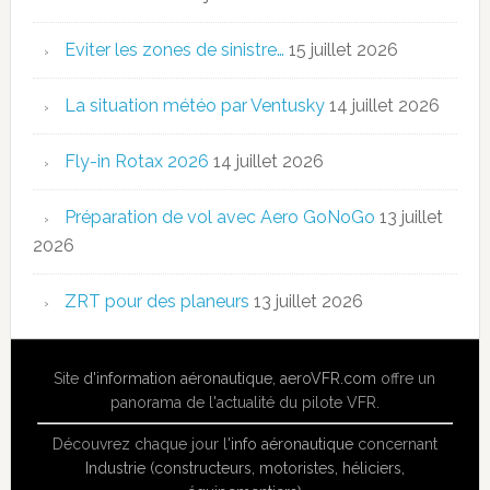
Eviter les zones de sinistre…
15 juillet 2026
La situation météo par Ventusky
14 juillet 2026
Fly-in Rotax 2026
14 juillet 2026
Préparation de vol avec Aero GoNoGo
13 juillet
2026
ZRT pour des planeurs
13 juillet 2026
Site
d'information aéronautique
,
aeroVFR.com
offre un
panorama de l'actualité du pilote VFR.
Découvrez chaque jour l'
info aéronautique
concernant
Industrie (constructeurs, motoristes, héliciers,