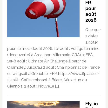
FR
pour
août
2026
Quelque
s dates
à noter
pour ce mois d’août 2026. 1er août : Voltige féminine
(découverte) à Arcachon-Villemarie. CRA10. FFA.
1er-8 août : Ultimate Air Challenge à partir de
Chambley. Jusqu’au 2 août : Championnat de France
en wingsuit à Grenoble. FFP. https://www.ffp.asso.fr
2 août : Café-croissant à Briare. Aéro-club du
Giennois. 2 août : Nouvelle […]
Fly-in