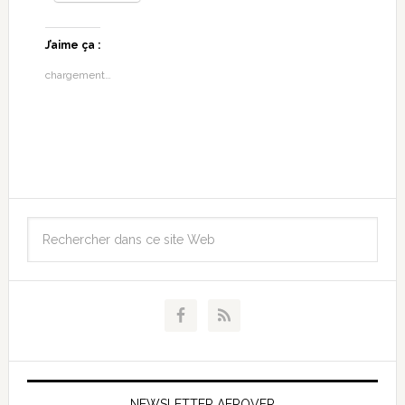
J’aime ça :
chargement…
NEWSLETTER AEROVFR