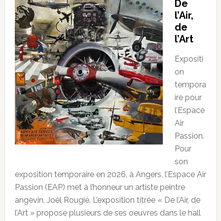
De
l’Air,
de
l’Art
Expositi
on
tempora
ire pour
l’Espace
Air
Passion.
Pour
son
exposition temporaire en 2026, à Angers, l’Espace Air
Passion (EAP) met à l’honneur un artiste peintre
angevin, Joël Rougié. L’exposition titrée « De l’Air, de
l’Art » propose plusieurs de ses oeuvres dans le hall