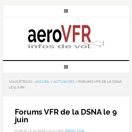
VOUS ÊTES ICI :
ACCUEIL
/
ACTUALITÉS
/
FORUMS VFR DE LA DSNA
LE 9 JUIN
Forums VFR de la DSNA le 9
juin
PUBLIÉ LE
29 MARS 2023
PAR
RÉDACTION