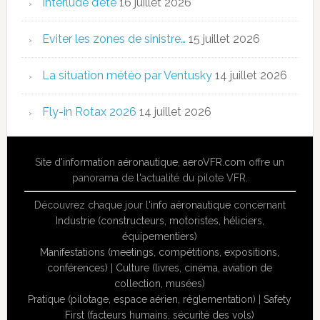
Interlude d’été
16 juillet 2026
Eviter les zones de sinistre…
15 juillet 2026
La situation météo par Ventusky
14 juillet 2026
Fly-in Rotax 2026
14 juillet 2026
Site
d'information aéronautique
,
aeroVFR.com
offre un
panorama de l'actualité du pilote VFR.
Découvrez chaque jour l'
info aéronautique
concernant
Industrie (constructeurs, motoristes, héliciers,
équipementiers)
Manifestations (meetings, compétitions, expositions,
conférences)
|
Culture (livres, cinéma, aviation de
collection, musées)
Pratique (pilotage, espace aérien, réglementation)
|
Safety
First (facteurs humains, sécurité des vols)