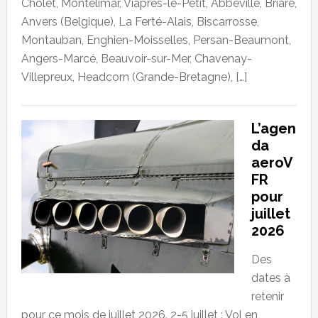
Cholet, Montélimar, Viâpres-le-Petit, Abbeville, Briare,
Anvers (Belgique), La Ferté-Alais, Biscarrosse,
Montauban, Enghien-Moisselles, Persan-Beaumont,
Angers-Marcé, Beauvoir-sur-Mer, Chavenay-
Villepreux, Headcorn (Grande-Bretagne), […]
L’agen
da
aeroV
FR
pour
juillet
2026
Des
dates à
retenir
pour ce mois de juillet 2026. 2-5 juillet : Vol en