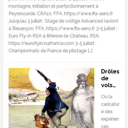
montagne, initiation et perfectionnement à
Peyresourde. CRA10. FFA. https://www.ffa-aero.fr
Jusqu’au 3 juillet : Stage de voltige Advanced (avion)
à Besançon. FFA. https://www.ffa-aero.fr 3-5 juillet :
Euro Fly-in RSA à Brienne-le-Château. RSA.
https://euroflyin.rsafrance.com 3-5 juillet :
Championnats de France de pilotage […]
Drôles
de
vols…
Ou la
caricatur
e des
expérien
ces