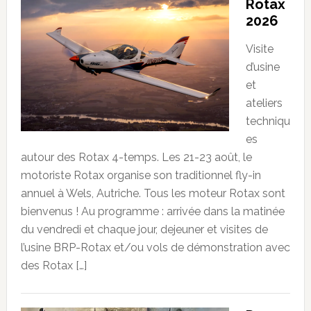
Rotax
2026
Visite
d’usine
et
ateliers
techniqu
es
autour des Rotax 4-temps. Les 21-23 août, le
motoriste Rotax organise son traditionnel fly-in
annuel à Wels, Autriche. Tous les moteur Rotax sont
bienvenus ! Au programme : arrivée dans la matinée
du vendredi et chaque jour, dejeuner et visites de
l’usine BRP-Rotax et/ou vols de démonstration avec
des Rotax […]