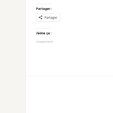
Partager :
Partager
J’aime ça :
chargement…