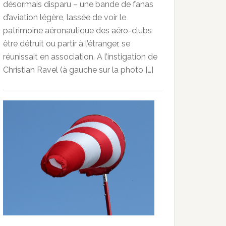
désormais disparu – une bande de fanas
d’aviation légère, lassée de voir le
patrimoine aéronautique des aéro-clubs
être détruit ou partir à l’étranger, se
réunissait en association. A l’instigation de
Christian Ravel (à gauche sur la photo […]