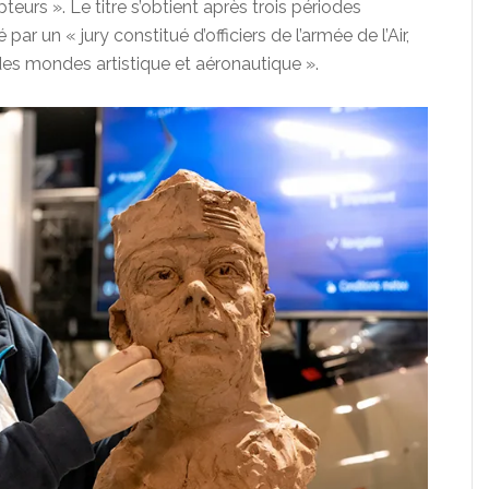
teurs ». Le titre s’obtient après trois périodes
par un « jury constitué d’officiers de l’armée de l’Air,
 des mondes artistique et aéronautique ».