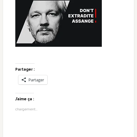
Partager :
Partager
J’aime ça :
chargement…