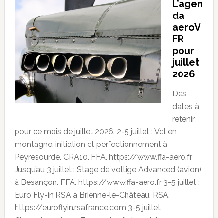
L’agen
da
aeroV
FR
pour
juillet
2026
Des
dates à
retenir
pour ce mois de juillet 2026. 2-5 juillet : Vol en
montagne, initiation et perfectionnement à
Peyresourde. CRA10. FFA. https://www.ffa-aero.fr
Jusqu’au 3 juillet : Stage de voltige Advanced (avion)
à Besançon. FFA. https://www.ffa-aero.fr 3-5 juillet :
Euro Fly-in RSA à Brienne-le-Château. RSA.
https://euroflyin.rsafrance.com 3-5 juillet :