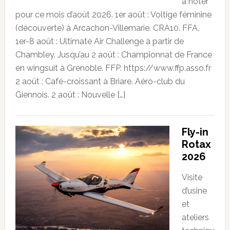
à noter
pour ce mois d’août 2026. 1er août : Voltige féminine
(découverte) à Arcachon-Villemarie. CRA10. FFA.
1er-8 août : Ultimate Air Challenge à partir de
Chambley. Jusqu’au 2 août : Championnat de France
en wingsuit à Grenoble. FFP. https://www.ffp.asso.fr
2 août : Café-croissant à Briare. Aéro-club du
Giennois. 2 août : Nouvelle […]
Fly-in
Rotax
2026
Visite
d’usine
et
ateliers