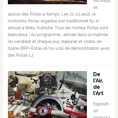
techniqu
es
autour des Rotax 4-temps. Les 21-23 août, le
motoriste Rotax organise son traditionnel fly-in
annuel à Wels, Autriche. Tous les moteur Rotax sont
bienvenus ! Au programme : arrivée dans la matinée
du vendredi et chaque jour, dejeuner et visites de
l’usine BRP-Rotax et/ou vols de démonstration avec
des Rotax […]
De
l’Air,
de
l’Art
Expositi
on
tempora