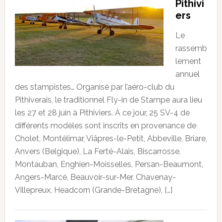
Pithivi
ers
Le
rassemb
lement
annuel
des stampistes… Organisé par l’aéro-club du
Pithiverais, le traditionnel Fly-in de Stampe aura lieu
les 27 et 28 juin à Pithiviers. À ce jour, 25 SV-4 de
différents modèles sont inscrits en provenance de
Cholet, Montélimar, Viâpres-le-Petit, Abbeville, Briare,
Anvers (Belgique), La Ferté-Alais, Biscarrosse,
Montauban, Enghien-Moisselles, Persan-Beaumont,
Angers-Marcé, Beauvoir-sur-Mer, Chavenay-
Villepreux, Headcorn (Grande-Bretagne), […]