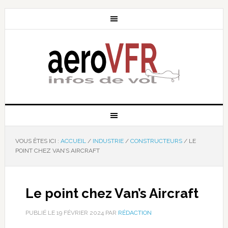
VOUS ÊTES ICI :
ACCUEIL
/
INDUSTRIE
/
CONSTRUCTEURS
/
LE
POINT CHEZ VAN’S AIRCRAFT
Le point chez Van’s Aircraft
PUBLIÉ LE
19 FÉVRIER 2024
PAR
RÉDACTION