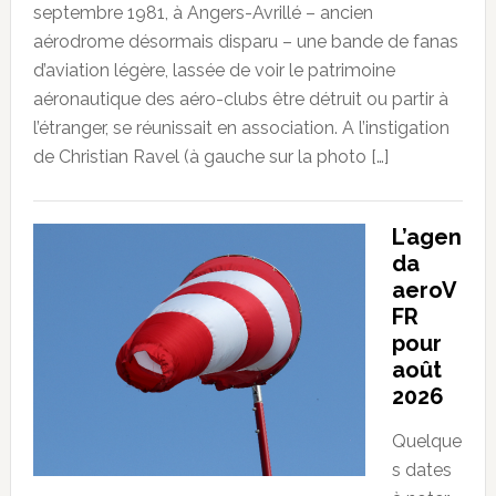
septembre 1981, à Angers-Avrillé – ancien
aérodrome désormais disparu – une bande de fanas
d’aviation légère, lassée de voir le patrimoine
aéronautique des aéro-clubs être détruit ou partir à
l’étranger, se réunissait en association. A l’instigation
de Christian Ravel (à gauche sur la photo […]
L’agen
da
aeroV
FR
pour
août
2026
Quelque
s dates