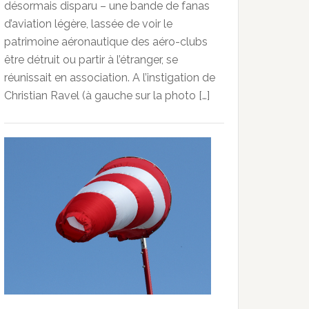
désormais disparu – une bande de fanas
d’aviation légère, lassée de voir le
patrimoine aéronautique des aéro-clubs
être détruit ou partir à l’étranger, se
réunissait en association. A l’instigation de
Christian Ravel (à gauche sur la photo […]