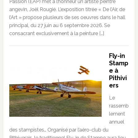
Passion (EAP) met à l’honneur un artiste peintre
angevin, Joël Rougié. L’exposition titrée « De l’Air, de
l’Art » propose plusieurs de ses oeuvres dans le hall
principal, du 27 juin au 6 septembre 2026. Se
consacrant exclusivement à la peinture […]
Fly-in
Stamp
e à
Pithivi
ers
Le
rassemb
lement
annuel
des stampistes… Organisé par l’aéro-club du
Pithiverais, le traditionnel Fly-in de Stampe aura lieu