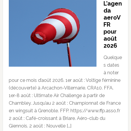
L’agen
da
aeroV
FR
pour
août
2026
Quelque
s dates
à noter
pour ce mois d’août 2026. 1er août : Voltige féminine
(découverte) à Arcachon-Villemarie. CRA10. FFA.
1er-8 août : Ultimate Air Challenge à partir de
Chambley. Jusqu’au 2 août : Championnat de France
en wingsuit à Grenoble. FFP. https://www.ffp.asso.fr
2 août : Café-croissant à Briare. Aéro-club du
Giennois. 2 août : Nouvelle […]