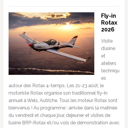
Fly-in
Rotax
2026
Visite
d’usine
et
ateliers
techniqu
es
autour des Rotax 4-temps. Les 21-23 août, le
motoriste Rotax organise son traditionnel fly-in
annuel à Wels, Autriche. Tous les moteur Rotax sont
bienvenus ! Au programme : arrivée dans la matinée
du vendredi et chaque jour, dejeuner et visites de
l’usine BRP-Rotax et/ou vols de démonstration avec