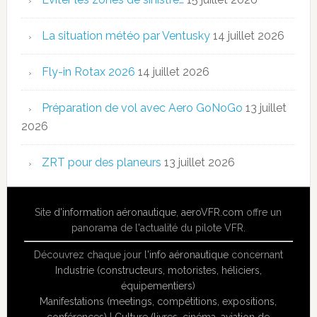
La situation météo par Ventusky
14 juillet 2026
Fly-in Rotax 2026
14 juillet 2026
Préparation de vol avec Aero GoNoGo
13 juillet
2026
ZRT pour des planeurs
13 juillet 2026
Site
d'information aéronautique
,
aeroVFR.com
offre un
panorama de l'actualité du pilote VFR.
Découvrez chaque jour l'
info aéronautique
concernant
Industrie (constructeurs, motoristes, héliciers,
équipementiers)
Manifestations (meetings, compétitions, expositions,
conférences)
|
Culture (livres, cinéma, aviation de