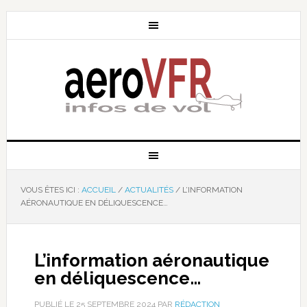
VOUS ÊTES ICI :
ACCUEIL
/
ACTUALITÉS
/
L’INFORMATION
AÉRONAUTIQUE EN DÉLIQUESCENCE…
L’information aéronautique
en déliquescence…
PUBLIÉ LE
25 SEPTEMBRE 2024
PAR
RÉDACTION