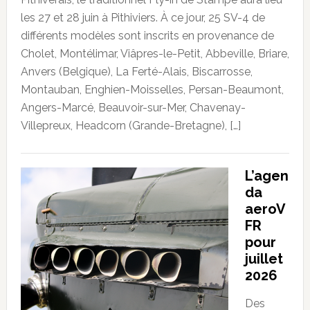
les 27 et 28 juin à Pithiviers. À ce jour, 25 SV-4 de
différents modèles sont inscrits en provenance de
Cholet, Montélimar, Viâpres-le-Petit, Abbeville, Briare,
Anvers (Belgique), La Ferté-Alais, Biscarrosse,
Montauban, Enghien-Moisselles, Persan-Beaumont,
Angers-Marcé, Beauvoir-sur-Mer, Chavenay-
Villepreux, Headcorn (Grande-Bretagne), […]
L’agen
da
aeroV
FR
pour
juillet
2026
Des