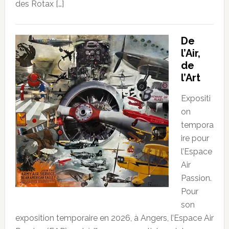
des Rotax […]
De
l’Air,
de
l’Art
Expositi
on
tempora
ire pour
l’Espace
Air
Passion.
Pour
son
exposition temporaire en 2026, à Angers, l’Espace Air