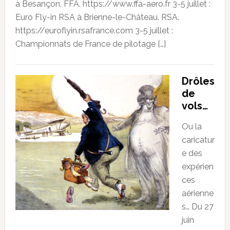
à Besançon. FFA. https://www.ffa-aero.fr 3-5 juillet :
Euro Fly-in RSA à Brienne-le-Château. RSA.
https://euroflyin.rsafrance.com 3-5 juillet :
Championnats de France de pilotage […]
Drôles
de
vols…
Ou la
caricatur
e des
expérien
ces
aérienne
s… Du 27
juin