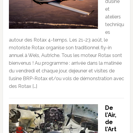
d’usine
et
ateliers
techniqu
es
autour des Rotax 4-temps. Les 21-23 août, le
motoriste Rotax organise son traditionnel fly-in
annuel à Wels, Autriche. Tous les moteur Rotax sont
bienvenus ! Au programme : arrivée dans la matinée
du vendredi et chaque jour, dejeuner et visites de
l’usine BRP-Rotax et/ou vols de démonstration avec
des Rotax […]
De
l’Air,
de
l’Art