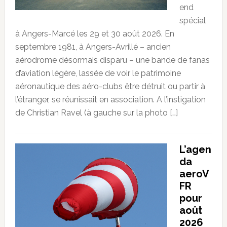
end
spécial
à Angers-Marcé les 29 et 30 août 2026. En
septembre 1981, à Angers-Avrillé – ancien
aérodrome désormais disparu – une bande de fanas
d’aviation légère, lassée de voir le patrimoine
aéronautique des aéro-clubs être détruit ou partir à
l’étranger, se réunissait en association. A l’instigation
de Christian Ravel (à gauche sur la photo […]
L’agen
da
aeroV
FR
pour
août
2026