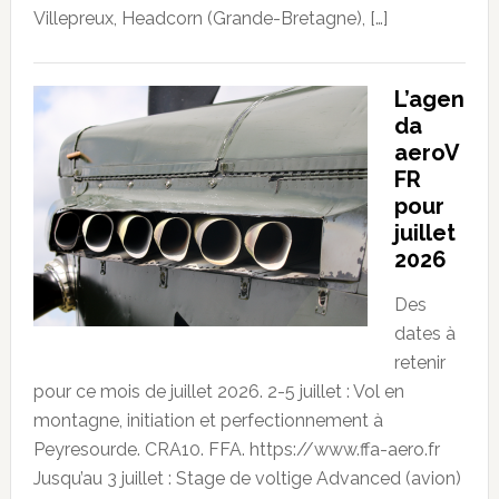
Villepreux, Headcorn (Grande-Bretagne), […]
L’agen
da
aeroV
FR
pour
juillet
2026
Des
dates à
retenir
pour ce mois de juillet 2026. 2-5 juillet : Vol en
montagne, initiation et perfectionnement à
Peyresourde. CRA10. FFA. https://www.ffa-aero.fr
Jusqu’au 3 juillet : Stage de voltige Advanced (avion)