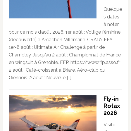
Quelque
s dates
à noter
pour ce mois d’août 2026. 1er août : Voltige féminine
(découverte) à Arcachon-Villemarie. CRA10. FFA.
1er-8 août : Ultimate Air Challenge à partir de
Chambley. Jusqu’au 2 août : Championnat de France
en wingsuit à Grenoble. FFP. https://www.ffp.asso.fr
2 août : Café-croissant à Briare. Aéro-club du
Giennois. 2 août : Nouvelle […]
Fly-in
Rotax
2026
Visite