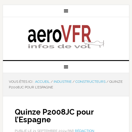
VOUS ÊTES ICI :
ACCUEIL
/
INDUSTRIE
/
CONSTRUCTEURS
/
QUINZE
P2008JC POUR L’ESPAGNE
Quinze P2008JC pour
l’Espagne
PUBLIÉ LE
21 SEPTEMBRE 2024
PAR
RÉDACTION