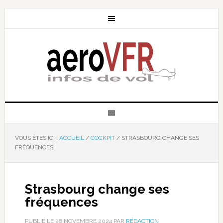
VOUS ÊTES ICI :
ACCUEIL
/
COCKPIT
/
STRASBOURG CHANGE SES
FRÉQUENCES
Strasbourg change ses
fréquences
PUBLIÉ LE
28 NOVEMBRE 2024
PAR
RÉDACTION