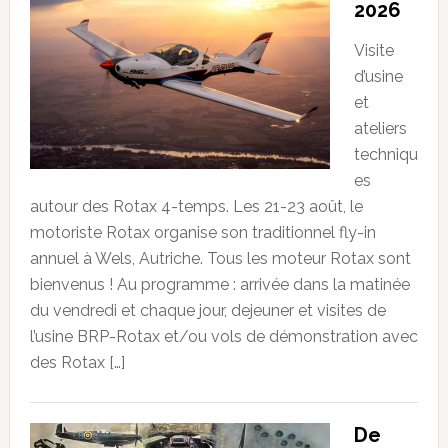
2026
Visite
d’usine
et
ateliers
techniqu
es
autour des Rotax 4-temps. Les 21-23 août, le
motoriste Rotax organise son traditionnel fly-in
annuel à Wels, Autriche. Tous les moteur Rotax sont
bienvenus ! Au programme : arrivée dans la matinée
du vendredi et chaque jour, dejeuner et visites de
l’usine BRP-Rotax et/ou vols de démonstration avec
des Rotax […]
De