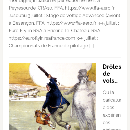
montagne, initiation et perfectionnement à
Peyresourde. CRA10. FFA. https://www.ffa-aero.fr
Jusqu’au 3 juillet : Stage de voltige Advanced (avion)
à Besançon. FFA. https://www.ffa-aero.fr 3-5 juillet :
Euro Fly-in RSA à Brienne-le-Château. RSA.
https://euroflyin.rsafrance.com 3-5 juillet :
Championnats de France de pilotage […]
Drôles
de
vols…
Ou la
caricatur
e des
expérien
ces