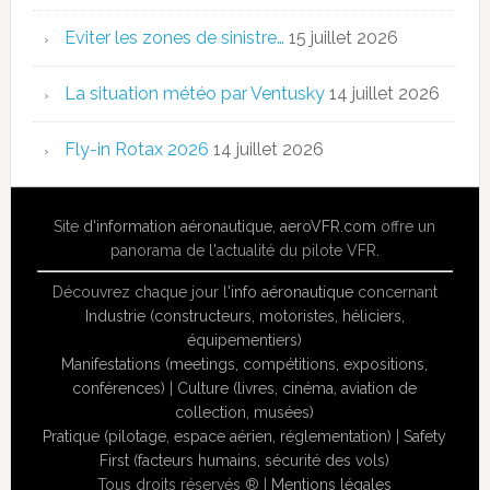
Eviter les zones de sinistre…
15 juillet 2026
La situation météo par Ventusky
14 juillet 2026
Fly-in Rotax 2026
14 juillet 2026
Site
d'information aéronautique
,
aeroVFR.com
offre un
panorama de l'actualité du pilote VFR.
Découvrez chaque jour l'
info aéronautique
concernant
Industrie (constructeurs, motoristes, héliciers,
équipementiers)
Manifestations (meetings, compétitions, expositions,
conférences)
|
Culture (livres, cinéma, aviation de
collection, musées)
Pratique (pilotage, espace aérien, réglementation)
|
Safety
First (facteurs humains, sécurité des vols)
Tous droits réservés ® |
Mentions légales