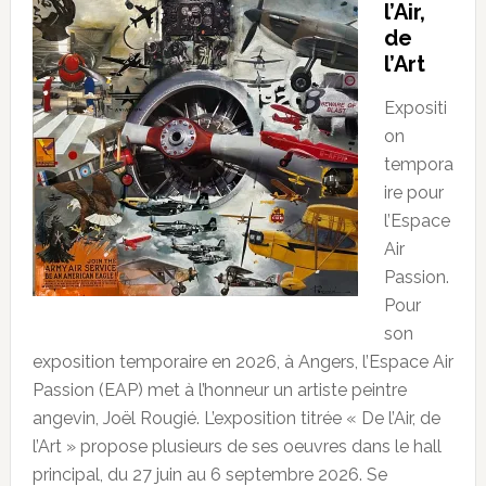
l’Air,
de
l’Art
Expositi
on
tempora
ire pour
l’Espace
Air
Passion.
Pour
son
exposition temporaire en 2026, à Angers, l’Espace Air
Passion (EAP) met à l’honneur un artiste peintre
angevin, Joël Rougié. L’exposition titrée « De l’Air, de
l’Art » propose plusieurs de ses oeuvres dans le hall
principal, du 27 juin au 6 septembre 2026. Se