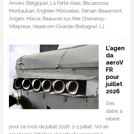
Anvers (Belgique), La Ferté-Alais, Biscarrosse,
Montauban, Enghien-Moisselles, Persan-Beaumont,
Angers-Marcé, Beauvoir-sur-Mer, Chavenay-
Villepreux, Headcorn (Grande-Bretagne), […]
L’agen
da
aeroV
FR
pour
juillet
2026
Des
dates à
retenir
pour ce mois de juillet 2026. 2-5 juillet : Vol en