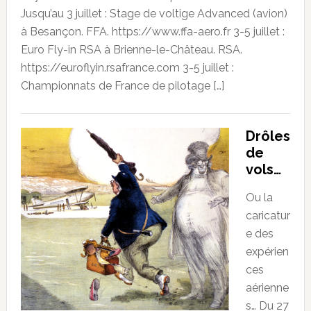
Jusqu’au 3 juillet : Stage de voltige Advanced (avion)
à Besançon. FFA. https://www.ffa-aero.fr 3-5 juillet :
Euro Fly-in RSA à Brienne-le-Château. RSA.
https://euroflyin.rsafrance.com 3-5 juillet :
Championnats de France de pilotage […]
Drôles
de
vols…
Ou la
caricatur
e des
expérien
ces
aérienne
s… Du 27