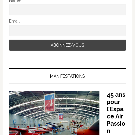
Name
Email
MANIFESTATIONS
45 ans
pour
l’Espa
ce Air
Passio
n