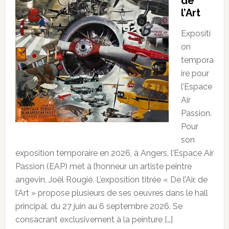
de
l’Art
Expositi
on
tempora
ire pour
l’Espace
Air
Passion.
Pour
son
exposition temporaire en 2026, à Angers, l’Espace Air
Passion (EAP) met à l’honneur un artiste peintre
angevin, Joël Rougié. L’exposition titrée « De l’Air, de
l’Art » propose plusieurs de ses oeuvres dans le hall
principal, du 27 juin au 6 septembre 2026. Se
consacrant exclusivement à la peinture […]