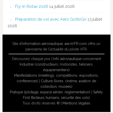
Fly-in Rotax 2026
14 juillet 2026
Préparation de vol avec Aero GoNoGo
13 juillet
2026
Site
d'information aéronautique
,
aeroVFR.com
offre un
panorama de l'actualité du pilote VFR.
Découvrez chaque jour l'
info aéronautique
concernant
Industrie (constructeurs, motoristes, héliciers,
équipementiers)
Manifestations (meetings, compétitions, expositions,
conférences)
|
Culture (livres, cinéma, aviation de
collection, musées)
Pratique (pilotage, espace aérien, réglementation)
|
Safety
First (facteurs humains, sécurité des vols)
Tous droits réservés ® |
Mentions légales