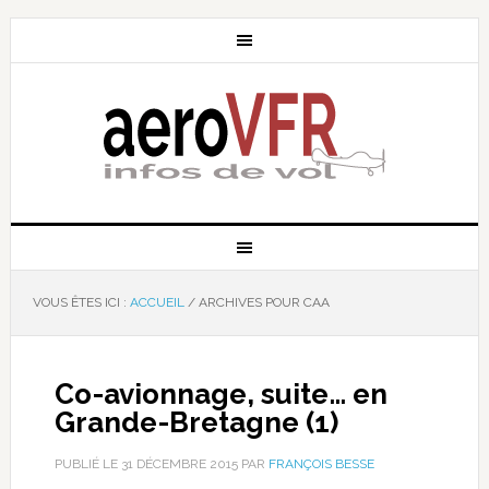
VOUS ÊTES ICI :
ACCUEIL
/
ARCHIVES POUR CAA
Co-avionnage, suite… en
Grande-Bretagne (1)
PUBLIÉ LE
31 DÉCEMBRE 2015
PAR
FRANÇOIS BESSE