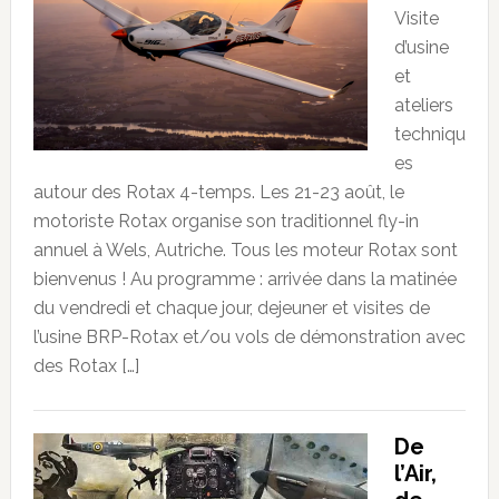
Visite
d’usine
et
ateliers
techniqu
es
autour des Rotax 4-temps. Les 21-23 août, le
motoriste Rotax organise son traditionnel fly-in
annuel à Wels, Autriche. Tous les moteur Rotax sont
bienvenus ! Au programme : arrivée dans la matinée
du vendredi et chaque jour, dejeuner et visites de
l’usine BRP-Rotax et/ou vols de démonstration avec
des Rotax […]
De
l’Air,