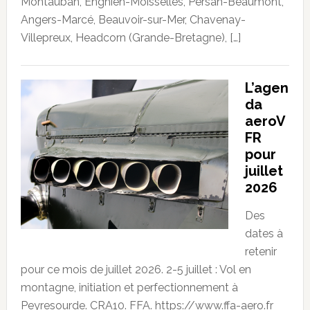
Montauban, Enghien-Moisselles, Persan-Beaumont,
Angers-Marcé, Beauvoir-sur-Mer, Chavenay-
Villepreux, Headcorn (Grande-Bretagne), […]
L’agen
da
aeroV
FR
pour
juillet
2026
Des
dates à
retenir
pour ce mois de juillet 2026. 2-5 juillet : Vol en
montagne, initiation et perfectionnement à
Peyresourde. CRA10. FFA. https://www.ffa-aero.fr