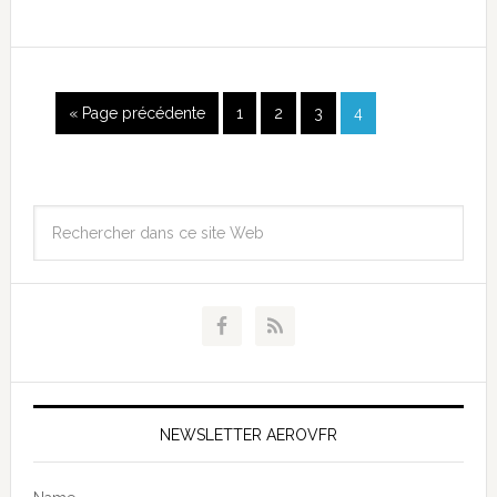
« Page précédente
1
2
3
4
NEWSLETTER AEROVFR