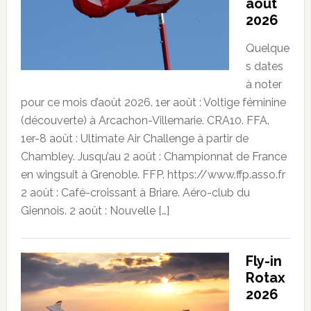
août
2026
Quelque
s dates
à noter
pour ce mois d’août 2026. 1er août : Voltige féminine
(découverte) à Arcachon-Villemarie. CRA10. FFA.
1er-8 août : Ultimate Air Challenge à partir de
Chambley. Jusqu’au 2 août : Championnat de France
en wingsuit à Grenoble. FFP. https://www.ffp.asso.fr
2 août : Café-croissant à Briare. Aéro-club du
Giennois. 2 août : Nouvelle […]
Fly-in
Rotax
2026