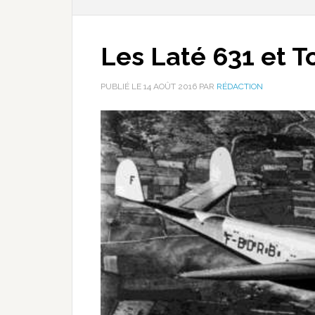
Les Laté 631 et T
PUBLIÉ LE
14 AOÛT 2016
PAR
RÉDACTION