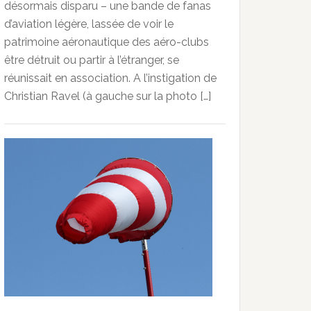
désormais disparu – une bande de fanas
d’aviation légère, lassée de voir le
patrimoine aéronautique des aéro-clubs
être détruit ou partir à l’étranger, se
réunissait en association. A l’instigation de
Christian Ravel (à gauche sur la photo […]