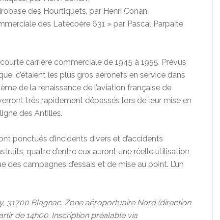
drobase des Hourtiquets, par Henri Conan,
commerciale des Latécoère 631 » par Pascal Parpaite
 courte carrière commerciale de 1945 à 1955. Prévus
ue, c’étaient les plus gros aéronefs en service dans
me de la renaissance de l’aviation française de
 verront très rapidement dépassés lors de leur mise en
ligne des Antilles.
ront ponctués d’incidents divers et d’accidents
ruits, quatre d’entre eux auront une réelle utilisation
ue des campagnes d’essais et de mise au point. L’un
y, 31700 Blagnac. Zone aéroportuaire Nord (direction
artir de 14h00. Inscription préalable via