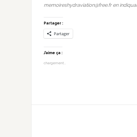
memoireshydraviation@free.fr en indiqua
Partager :
Partager
J’aime ça :
chargement…