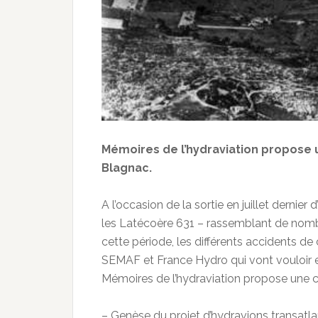
Mémoires de l’hydraviation propose 
Blagnac.
A l’occasion de la sortie en juillet derni
les Latécoère 631 – rassemblant de no
cette période, les différents accidents de
SEMAF et France Hydro qui vont vouloir ex
Mémoires de l’hydraviation propose une c
– Genèse du projet d’hydravions transatla