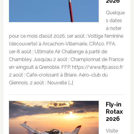
2026
Quelque
s dates
à noter
pour ce mois d’août 2026. 1er août : Voltige féminine
(découverte) à Arcachon-Villemarie. CRA10. FFA.
1er-8 août : Ultimate Air Challenge à partir de
Chambley. Jusqu’au 2 août : Championnat de France
en wingsuit à Grenoble. FFP. https://www.ffp.asso.fr
2 août : Café-croissant à Briare. Aéro-club du
Giennois. 2 août : Nouvelle […]
Fly-in
Rotax
2026
Visite