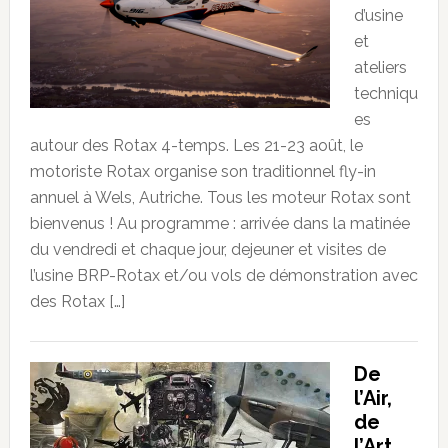
d’usine
et
ateliers
techniqu
es
autour des Rotax 4-temps. Les 21-23 août, le
motoriste Rotax organise son traditionnel fly-in
annuel à Wels, Autriche. Tous les moteur Rotax sont
bienvenus ! Au programme : arrivée dans la matinée
du vendredi et chaque jour, dejeuner et visites de
l’usine BRP-Rotax et/ou vols de démonstration avec
des Rotax […]
De
l’Air,
de
l’Art