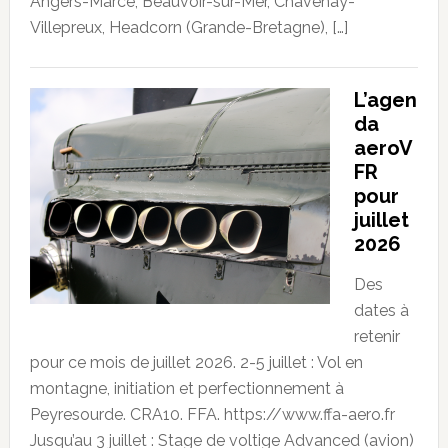
Angers-Marcé, Beauvoir-sur-Mer, Chavenay-
Villepreux, Headcorn (Grande-Bretagne), […]
L’agen
da
aeroV
FR
pour
juillet
2026
Des
dates à
retenir
pour ce mois de juillet 2026. 2-5 juillet : Vol en
montagne, initiation et perfectionnement à
Peyresourde. CRA10. FFA. https://www.ffa-aero.fr
Jusqu’au 3 juillet : Stage de voltige Advanced (avion)