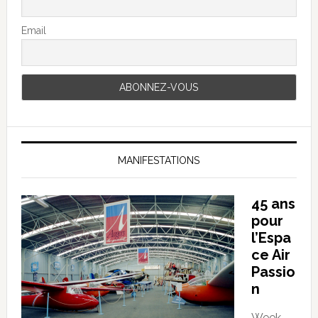
Email
MANIFESTATIONS
45 ans
pour
l’Espa
ce Air
Passio
n
Week-