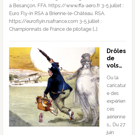
à Besançon. FFA. https://www.ffa-aero.fr 3-5 juillet :
Euro Fly-in RSA à Brienne-le-Château. RSA.
https://euroflyin.rsafrance.com 3-5 juillet :
Championnats de France de pilotage […]
Drôles
de
vols…
Ou la
caricatur
e des
expérien
ces
aérienne
s… Du 27
juin