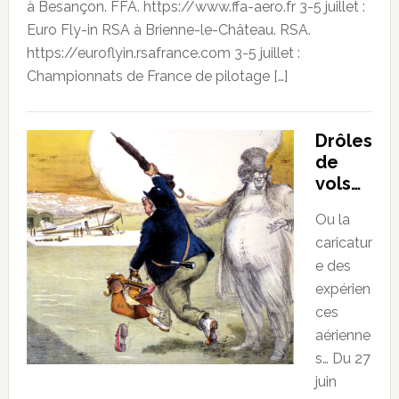
à Besançon. FFA. https://www.ffa-aero.fr 3-5 juillet :
Euro Fly-in RSA à Brienne-le-Château. RSA.
https://euroflyin.rsafrance.com 3-5 juillet :
Championnats de France de pilotage […]
Drôles
de
vols…
Ou la
caricatur
e des
expérien
ces
aérienne
s… Du 27
juin