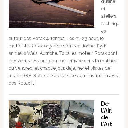
d’usine
et
ateliers
techniqu
es
autour des Rotax 4-temps. Les 21-23 août, le
motoriste Rotax organise son traditionnel fly-in
annuel à Wels, Autriche. Tous les moteur Rotax sont
bienvenus ! Au programme : arrivée dans la matinée
du vendredi et chaque jour, dejeuner et visites de
l’usine BRP-Rotax et/ou vols de démonstration avec
des Rotax […]
De
l’Air,
de
l’Art