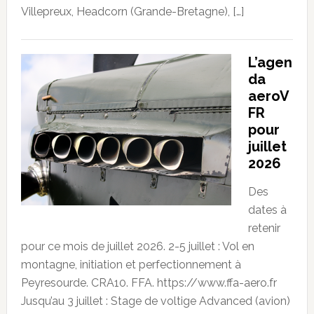
Villepreux, Headcorn (Grande-Bretagne), […]
L’agen
da
aeroV
FR
pour
juillet
2026
Des
dates à
retenir
pour ce mois de juillet 2026. 2-5 juillet : Vol en
montagne, initiation et perfectionnement à
Peyresourde. CRA10. FFA. https://www.ffa-aero.fr
Jusqu’au 3 juillet : Stage de voltige Advanced (avion)