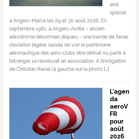
end
spécial
à Angers-Marcé les 29 et 30 août 2026. En
septembre 1981, à Angers-Avrillé – ancien
aérodrome désormais disparu – une bande de fanas
d’aviation légère, lassée de voir le patrimoine
aéronautique des aéro-clubs être détruit ou partir à
l’étranger, se réunissait en association. A l’instigation
de Christian Ravel (à gauche sur la photo […]
L’agen
da
aeroV
FR
pour
août
2026