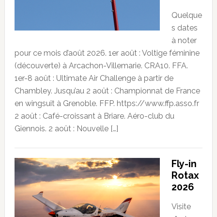
Quelque
s dates
à noter
pour ce mois d’août 2026. 1er août : Voltige féminine
(découverte) à Arcachon-Villemarie. CRA10. FFA.
1er-8 août : Ultimate Air Challenge à partir de
Chambley. Jusqu’au 2 août : Championnat de France
en wingsuit à Grenoble. FFP. https://www.ffp.asso.fr
2 août : Café-croissant à Briare. Aéro-club du
Giennois. 2 août : Nouvelle […]
Fly-in
Rotax
2026
Visite