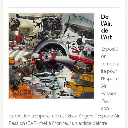
De
l’Air,
de
l’Art
Expositi
on
tempora
ire pour
l’Espace
Air
Passion.
Pour
son
exposition temporaire en 2026, à Angers, l’Espace Air
Passion (EAP) met à l’honneur un artiste peintre