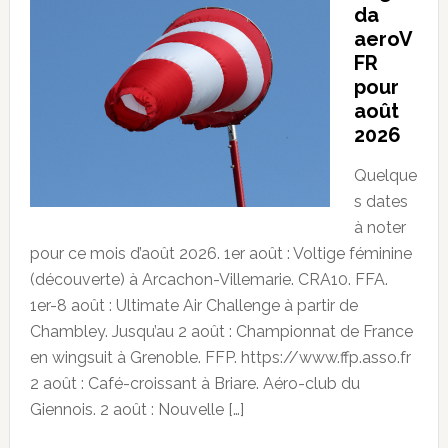
da
aeroV
FR
pour
août
2026
Quelque
s dates
à noter
pour ce mois d’août 2026. 1er août : Voltige féminine
(découverte) à Arcachon-Villemarie. CRA10. FFA.
1er-8 août : Ultimate Air Challenge à partir de
Chambley. Jusqu’au 2 août : Championnat de France
en wingsuit à Grenoble. FFP. https://www.ffp.asso.fr
2 août : Café-croissant à Briare. Aéro-club du
Giennois. 2 août : Nouvelle […]