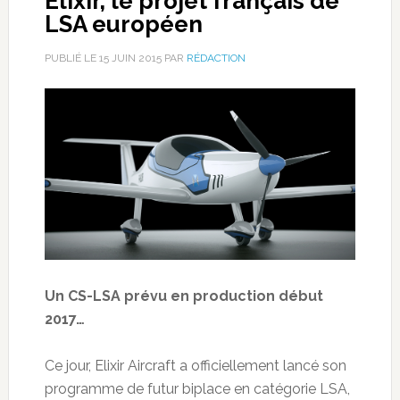
Elixir, le projet français de
LSA européen
PUBLIÉ LE
15 JUIN 2015
PAR
RÉDACTION
Un CS-LSA prévu en production début
2017…
Ce jour, Elixir Aircraft a officiellement lancé son
programme de futur biplace en catégorie LSA,