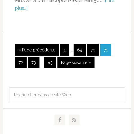
Pitts S-1S ou l’hélicoptère léger Mini 500.
[Lire
plus…]
« Page précédente
1
…
69
70
71
72
73
…
83
Page suivante »