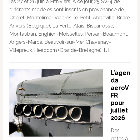
les 27 et 28 juin à Pithiviers. À ce jour, 25 SV-4 de
différents modèles sont inscrits en provenance de
Cholet, Montélimar, Viâpres-le-Petit, Abbeville, Briare,
Anvers (Belgique), La Ferté-Alais, Biscarrosse,
Montauban, Enghien-Moisselles, Persan-Beaumont,
Angers-Marcé, Beauvoir-sur-Mer, Chavenay-
Villepreux, Headcorn (Grande-Bretagne), […]
L’agen
da
aeroV
FR
pour
juillet
2026
Des
dates à