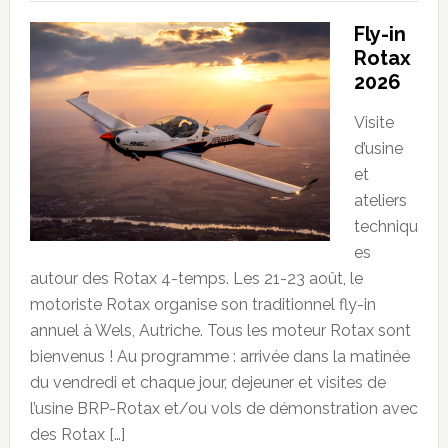
Fly-in
Rotax
2026
Visite
d’usine
et
ateliers
techniqu
es
autour des Rotax 4-temps. Les 21-23 août, le
motoriste Rotax organise son traditionnel fly-in
annuel à Wels, Autriche. Tous les moteur Rotax sont
bienvenus ! Au programme : arrivée dans la matinée
du vendredi et chaque jour, dejeuner et visites de
l’usine BRP-Rotax et/ou vols de démonstration avec
des Rotax […]