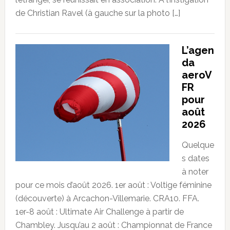
de Christian Ravel (à gauche sur la photo […]
L’agen
da
aeroV
FR
pour
août
2026
Quelque
s dates
à noter
pour ce mois d’août 2026. 1er août : Voltige féminine
(découverte) à Arcachon-Villemarie. CRA10. FFA.
1er-8 août : Ultimate Air Challenge à partir de
Chambley. Jusqu’au 2 août : Championnat de France