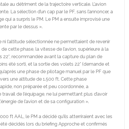
tale au détriment de la trajectoire verticale. L’avion
te. La sélection d’un cap par le PF, sans l’annoncer, a
e qui a surpris le PM. Le PM a ensuite improvisé une
nte par le dessus ».
e ni l’altitude sélectionnée ne permettaient de revenir
de cette phase, la vitesse de l’avion, supérieure à la
ets 22°, recommandée avant la capture du plan de
ins été sorti, et la sortie des volets 22° (demande et
t qu’après une phase de pilotage manuel par le PF que
 vers une altitude de 1.500 ft. Cette phase
S, rapide, non préparée et peu coordonnée, a
avail de l’équipage, ne lui permettant plus d’avoir
énergie de l’avion et de sa configuration ».
.000 ft AAL, le PM a décidé qu’ils atterriraient avec les
t été décidés lors du briefing Approche et confirmés