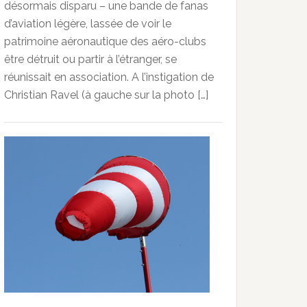
désormais disparu – une bande de fanas
d’aviation légère, lassée de voir le
patrimoine aéronautique des aéro-clubs
être détruit ou partir à l’étranger, se
réunissait en association. A l’instigation de
Christian Ravel (à gauche sur la photo […]