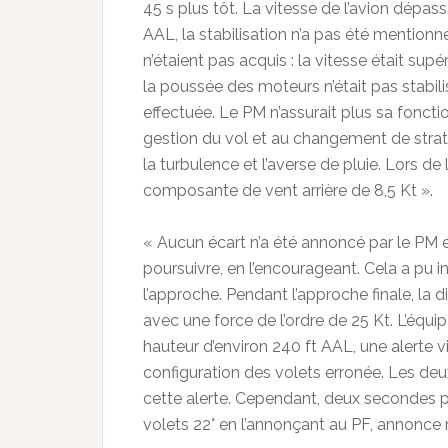
45 s plus tôt. La vitesse de l’avion dépass
AAL, la stabilisation n’a pas été mentionn
n’étaient pas acquis : la vitesse était supé
la poussée des moteurs n’était pas stabilis
effectuée. Le PM n’assurait plus sa fonctio
gestion du vol et au changement de straté
la turbulence et l’averse de pluie. Lors de 
composante de vent arrière de 8,5 Kt ».
« Aucun écart n’a été annoncé par le PM en 
poursuivre, en l’encourageant. Cela a pu inc
l’approche. Pendant l’approche finale, la 
avec une force de l’ordre de 25 Kt. L’éq
hauteur d’environ 240 ft AAL, une alerte 
configuration des volets erronée. Les de
cette alerte. Cependant, deux secondes plus
volets 22° en l’annonçant au PF, annonce 