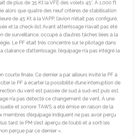
ait de plus de 35 Kt la VFE des volets 45°. À 1.000 ft
ée alors que quatre des neuf critères de stabilisation
rieure de 45 Kt à la VAPP, l’avion n’était pas configuré,
ée et la check-list Avant atterrissage n’avait pas été
n de surveillance, occupé à d’autres tâches liées à la
gie. Le PF était très concentré sur le pilotage dans
la clairance d’atterrissage, l’équipage n’a pas intégré la
courte finale. Ce dernier a par ailleurs invité le PF à
iter le PF à écarter la possibilité d’une interruption de
direction du vent est passée de sud à sud-est puis est,
uipage n’a pas détecté ce changement de vent. À une
visuelle et sonore TAWS a été émise en raison de la
ux membres d’équipage indiquent ne pas avoir perçu
 tard, le PM s’est aperçu de l’oubli et a sorti les
non perçue par ce dernier ».