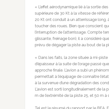
« L’effet aérodynamique lié à la sortie des 
supérieure de 30 Kt à la vitesse de référe
20 Kt ont conduit à un atterrissage long, 
toucher des roues. Bien que conscient que
l’interruption de l’atterrissage. Compte te
glissante, freinage bon), il a considéré que
prévu de dégager la piste au bout de la pi
« Dans les faits, la zone située à mi-pis
d’épaisseur à la suite de l’orage passé que
approche finale. L’avion a subi un phéno
permettait à l’équipage de connaître l’éta
à la survenue d’une dégradation des condi
L’avion est sorti longitudinalement de la p
m de l’extrémité de la piste 25, et 50 m à d
Tel est le résumé du rapport par le BEA. E