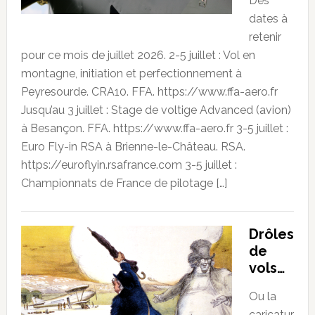
Des
dates à
retenir
pour ce mois de juillet 2026. 2-5 juillet : Vol en
montagne, initiation et perfectionnement à
Peyresourde. CRA10. FFA. https://www.ffa-aero.fr
Jusqu’au 3 juillet : Stage de voltige Advanced (avion)
à Besançon. FFA. https://www.ffa-aero.fr 3-5 juillet :
Euro Fly-in RSA à Brienne-le-Château. RSA.
https://euroflyin.rsafrance.com 3-5 juillet :
Championnats de France de pilotage […]
Drôles
de
vols…
Ou la
caricatur