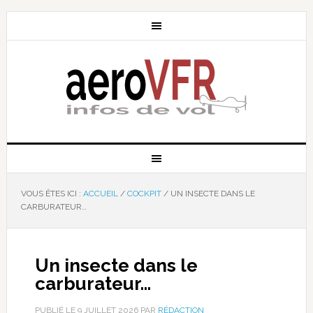
VOUS ÊTES ICI :
ACCUEIL
/
COCKPIT
/
UN INSECTE DANS LE
CARBURATEUR…
Un insecte dans le
carburateur…
PUBLIÉ LE
9 JUILLET 2026
PAR
RÉDACTION