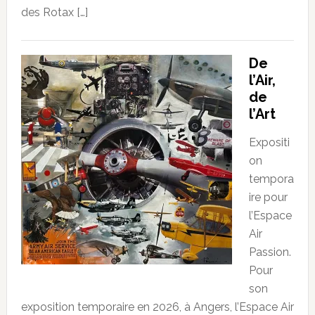
des Rotax […]
De
l’Air,
de
l’Art
Expositi
on
tempora
ire pour
l’Espace
Air
Passion.
Pour
son
exposition temporaire en 2026, à Angers, l’Espace Air