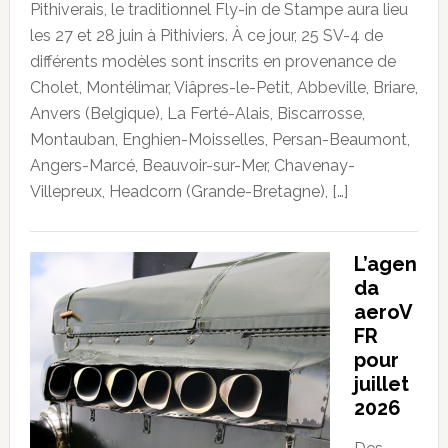
Pithiverais, le traditionnel Fly-in de Stampe aura lieu
les 27 et 28 juin à Pithiviers. À ce jour, 25 SV-4 de
différents modèles sont inscrits en provenance de
Cholet, Montélimar, Viâpres-le-Petit, Abbeville, Briare,
Anvers (Belgique), La Ferté-Alais, Biscarrosse,
Montauban, Enghien-Moisselles, Persan-Beaumont,
Angers-Marcé, Beauvoir-sur-Mer, Chavenay-
Villepreux, Headcorn (Grande-Bretagne), […]
L’agen
da
aeroV
FR
pour
juillet
2026