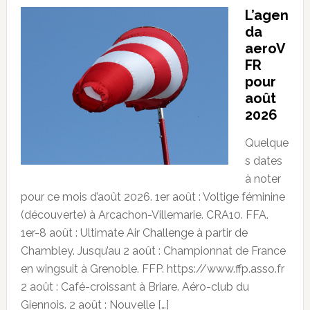
L’agen
da
aeroV
FR
pour
août
2026
Quelque
s dates
à noter
pour ce mois d’août 2026. 1er août : Voltige féminine
(découverte) à Arcachon-Villemarie. CRA10. FFA.
1er-8 août : Ultimate Air Challenge à partir de
Chambley. Jusqu’au 2 août : Championnat de France
en wingsuit à Grenoble. FFP. https://www.ffp.asso.fr
2 août : Café-croissant à Briare. Aéro-club du
Giennois. 2 août : Nouvelle […]