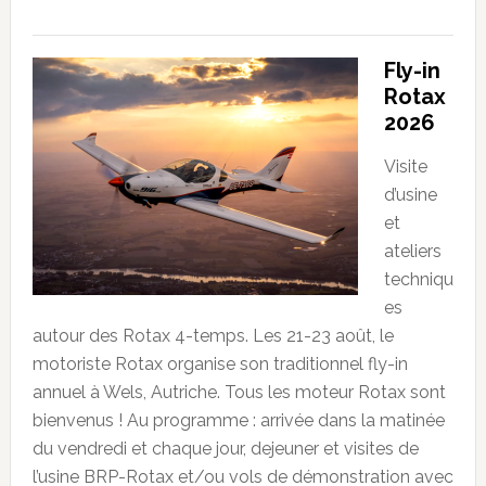
Fly-in
Rotax
2026
Visite
d’usine
et
ateliers
techniqu
es
autour des Rotax 4-temps. Les 21-23 août, le
motoriste Rotax organise son traditionnel fly-in
annuel à Wels, Autriche. Tous les moteur Rotax sont
bienvenus ! Au programme : arrivée dans la matinée
du vendredi et chaque jour, dejeuner et visites de
l’usine BRP-Rotax et/ou vols de démonstration avec