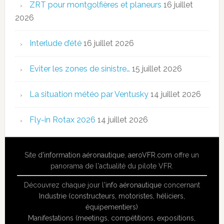
ZRT pour montgolfières et planeurs
16 juillet
2026
Interlude d’été
16 juillet 2026
Eviter les zones de sinistre…
15 juillet 2026
La situation météo par Ventusky
14 juillet 2026
Fly-in Rotax 2026
14 juillet 2026
Site
d'information aéronautique
,
aeroVFR.com
offre un
panorama de l'actualité du pilote VFR.
Découvrez chaque jour l'
info aéronautique
concernant
Industrie (constructeurs, motoristes, héliciers,
équipementiers)
Manifestations (meetings, compétitions, expositions,