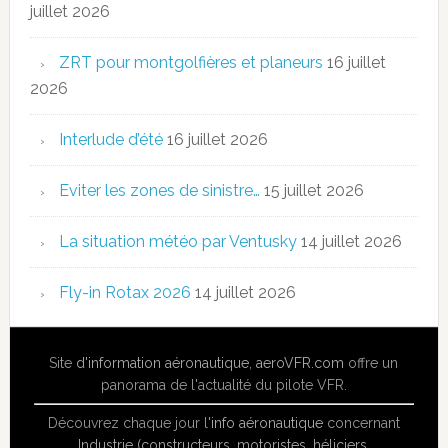
juillet 2026
ZRT pour montgolfières et planeurs
16 juillet
2026
Interlude d’été
16 juillet 2026
Eviter les zones de sinistre…
15 juillet 2026
La situation météo par Ventusky
14 juillet 2026
Fly-in Rotax 2026
14 juillet 2026
Site
d'information aéronautique
,
aeroVFR.com
offre un
panorama de l'actualité du pilote VFR.
Découvrez chaque jour l'
info aéronautique
concernant
Industrie (constructeurs, motoristes, héliciers,