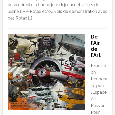
du vendredi et chaque jour, dejeuner et visites de
l’usine BRP-Rotax et/ou vols de démonstration avec
des Rotax […]
De
l’Air,
de
l’Art
Expositi
on
tempora
ire pour
l’Espace
Air
Passion.
Pour