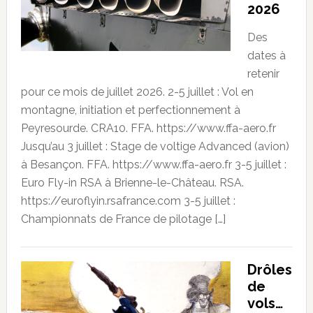
2026
Des
dates à
retenir
pour ce mois de juillet 2026. 2-5 juillet : Vol en
montagne, initiation et perfectionnement à
Peyresourde. CRA10. FFA. https://www.ffa-aero.fr
Jusqu’au 3 juillet : Stage de voltige Advanced (avion)
à Besançon. FFA. https://www.ffa-aero.fr 3-5 juillet :
Euro Fly-in RSA à Brienne-le-Château. RSA.
https://euroflyin.rsafrance.com 3-5 juillet :
Championnats de France de pilotage […]
Drôles
de
vols…