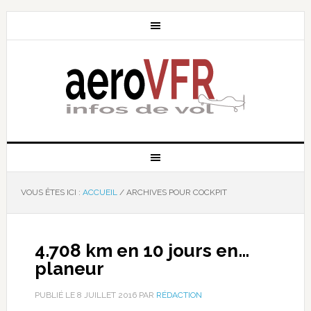
VOUS ÊTES ICI :
ACCUEIL
/
ARCHIVES POUR COCKPIT
4.708 km en 10 jours en…
planeur
PUBLIÉ LE
8 JUILLET 2016
PAR
RÉDACTION