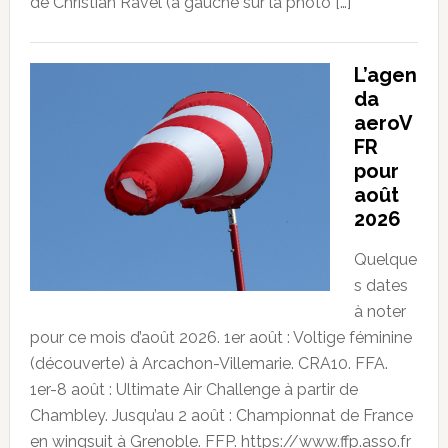
de Christian Ravel (à gauche sur la photo […]
L’agen
da
aeroV
FR
pour
août
2026
Quelque
s dates
à noter
pour ce mois d’août 2026. 1er août : Voltige féminine
(découverte) à Arcachon-Villemarie. CRA10. FFA.
1er-8 août : Ultimate Air Challenge à partir de
Chambley. Jusqu’au 2 août : Championnat de France
en wingsuit à Grenoble. FFP. https://www.ffp.asso.fr