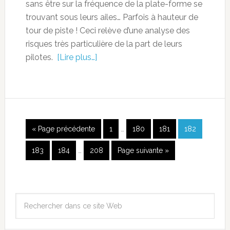
sans être sur la fréquence de la plate-forme se
trouvant sous leurs ailes… Parfois à hauteur de
tour de piste ! Ceci relève d’une analyse des
risques très particulière de la part de leurs
pilotes.
[Lire plus…]
« Page précédente
1
…
180
181
182
183
184
…
208
Page suivante »