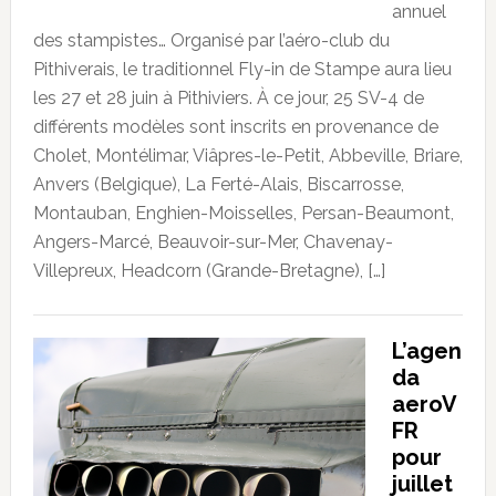
annuel
des stampistes… Organisé par l’aéro-club du
Pithiverais, le traditionnel Fly-in de Stampe aura lieu
les 27 et 28 juin à Pithiviers. À ce jour, 25 SV-4 de
différents modèles sont inscrits en provenance de
Cholet, Montélimar, Viâpres-le-Petit, Abbeville, Briare,
Anvers (Belgique), La Ferté-Alais, Biscarrosse,
Montauban, Enghien-Moisselles, Persan-Beaumont,
Angers-Marcé, Beauvoir-sur-Mer, Chavenay-
Villepreux, Headcorn (Grande-Bretagne), […]
L’agen
da
aeroV
FR
pour
juillet