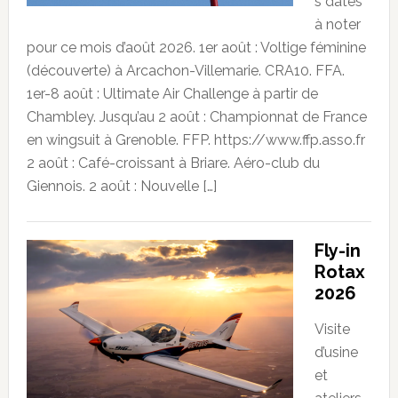
s dates
à noter
pour ce mois d’août 2026. 1er août : Voltige féminine
(découverte) à Arcachon-Villemarie. CRA10. FFA.
1er-8 août : Ultimate Air Challenge à partir de
Chambley. Jusqu’au 2 août : Championnat de France
en wingsuit à Grenoble. FFP. https://www.ffp.asso.fr
2 août : Café-croissant à Briare. Aéro-club du
Giennois. 2 août : Nouvelle […]
Fly-in
Rotax
2026
Visite
d’usine
et