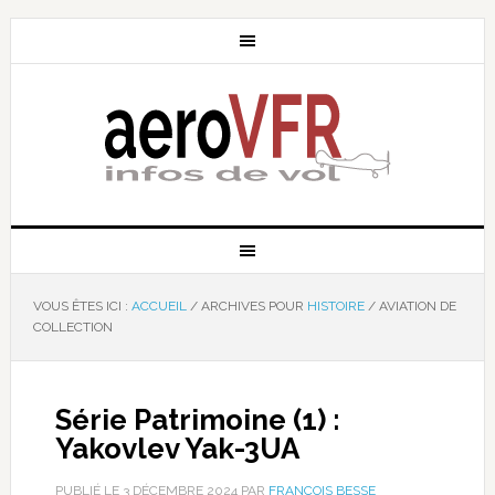
VOUS ÊTES ICI :
ACCUEIL
/
ARCHIVES POUR
HISTOIRE
/
AVIATION DE
COLLECTION
Série Patrimoine (1) :
Yakovlev Yak-3UA
PUBLIÉ LE
3 DÉCEMBRE 2024
PAR
FRANÇOIS BESSE