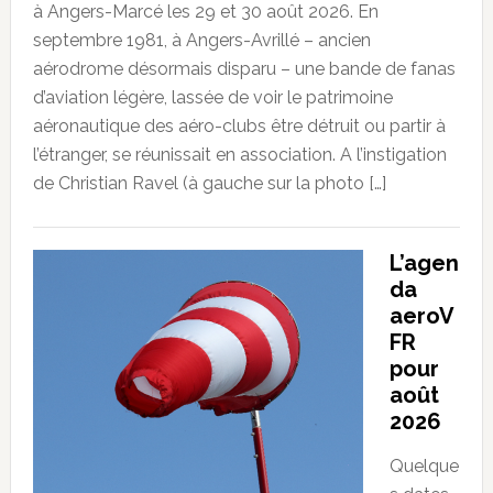
à Angers-Marcé les 29 et 30 août 2026. En
septembre 1981, à Angers-Avrillé – ancien
aérodrome désormais disparu – une bande de fanas
d’aviation légère, lassée de voir le patrimoine
aéronautique des aéro-clubs être détruit ou partir à
l’étranger, se réunissait en association. A l’instigation
de Christian Ravel (à gauche sur la photo […]
L’agen
da
aeroV
FR
pour
août
2026
Quelque