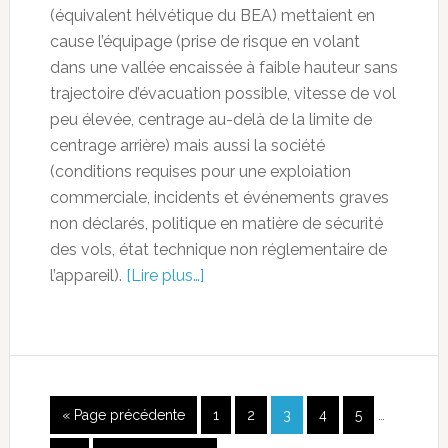
(équivalent hélvétique du BEA) mettaient en
cause l’équipage (prise de risque en volant
dans une vallée encaissée à faible hauteur sans
trajectoire d’évacuation possible, vitesse de vol
peu élevée, centrage au-delà de la limite de
centrage arrière) mais aussi la société
(conditions requises pour une exploiation
commerciale, incidents et événements graves
non déclarés, politique en matière de sécurité
des vols, état technique non réglementaire de
l’appareil).
[Lire plus…]
« Page précédente
1
2
3
4
5
…