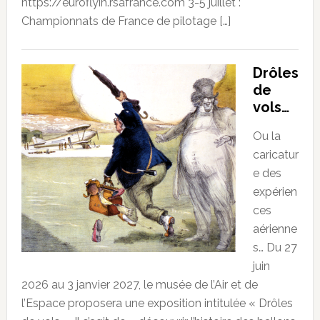
https://euroflyin.rsafrance.com 3-5 juillet :
Championnats de France de pilotage […]
Drôles
de
vols…
Ou la
caricatur
e des
expérien
ces
aérienne
s… Du 27
juin
2026 au 3 janvier 2027, le musée de l’Air et de
l’Espace proposera une exposition intitulée « Drôles