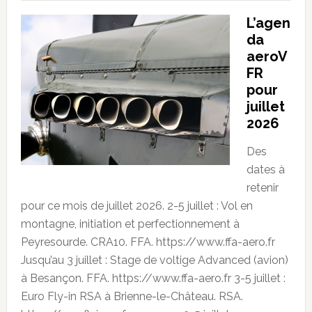
L’agen
da
aeroV
FR
pour
juillet
2026
Des
dates à
retenir
pour ce mois de juillet 2026. 2-5 juillet : Vol en
montagne, initiation et perfectionnement à
Peyresourde. CRA10. FFA. https://www.ffa-aero.fr
Jusqu’au 3 juillet : Stage de voltige Advanced (avion)
à Besançon. FFA. https://www.ffa-aero.fr 3-5 juillet :
Euro Fly-in RSA à Brienne-le-Château. RSA.