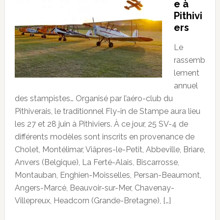
e à
Pithivi
ers
Le
rassemb
lement
annuel
des stampistes… Organisé par l’aéro-club du
Pithiverais, le traditionnel Fly-in de Stampe aura lieu
les 27 et 28 juin à Pithiviers. À ce jour, 25 SV-4 de
différents modèles sont inscrits en provenance de
Cholet, Montélimar, Viâpres-le-Petit, Abbeville, Briare,
Anvers (Belgique), La Ferté-Alais, Biscarrosse,
Montauban, Enghien-Moisselles, Persan-Beaumont,
Angers-Marcé, Beauvoir-sur-Mer, Chavenay-
Villepreux, Headcorn (Grande-Bretagne), […]