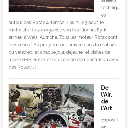
ateliers
techniqu
es
autour des Rotax 4-temps. Les 21-23 août, le
motoriste Rotax organise son traditionnel fly-in
annuel à Wels, Autriche. Tous les moteur Rotax sont
bienvenus ! Au programme : arrivée dans la matinée
du vendredi et chaque jour, dejeuner et visites de
l’usine BRP-Rotax et/ou vols de démonstration avec
des Rotax […]
De
l’Air,
de
l’Art
Expositi
on